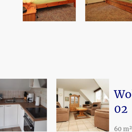
Wo
02
60 m²