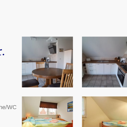
.
che/WC