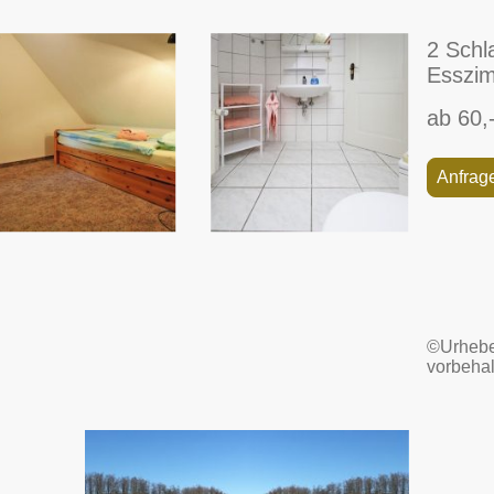
2 Schl
Esszi
ab 60,-
Anfrag
©Urheber
vorbehal