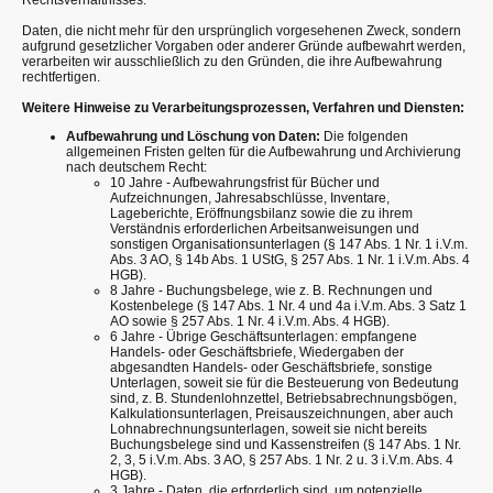
Daten, die nicht mehr für den ursprünglich vorgesehenen Zweck, sondern
aufgrund gesetzlicher Vorgaben oder anderer Gründe aufbewahrt werden,
verarbeiten wir ausschließlich zu den Gründen, die ihre Aufbewahrung
rechtfertigen.
Weitere Hinweise zu Verarbeitungsprozessen, Verfahren und Diensten:
Aufbewahrung und Löschung von Daten:
Die folgenden
allgemeinen Fristen gelten für die Aufbewahrung und Archivierung
nach deutschem Recht:
10 Jahre - Aufbewahrungsfrist für Bücher und
Aufzeichnungen, Jahresabschlüsse, Inventare,
Lageberichte, Eröffnungsbilanz sowie die zu ihrem
Verständnis erforderlichen Arbeitsanweisungen und
sonstigen Organisationsunterlagen (§ 147 Abs. 1 Nr. 1 i.V.m.
Abs. 3 AO, § 14b Abs. 1 UStG, § 257 Abs. 1 Nr. 1 i.V.m. Abs. 4
HGB).
8 Jahre - Buchungsbelege, wie z. B. Rechnungen und
Kostenbelege (§ 147 Abs. 1 Nr. 4 und 4a i.V.m. Abs. 3 Satz 1
AO sowie § 257 Abs. 1 Nr. 4 i.V.m. Abs. 4 HGB).
6 Jahre - Übrige Geschäftsunterlagen: empfangene
Handels- oder Geschäftsbriefe, Wiedergaben der
abgesandten Handels- oder Geschäftsbriefe, sonstige
Unterlagen, soweit sie für die Besteuerung von Bedeutung
sind, z. B. Stundenlohnzettel, Betriebsabrechnungsbögen,
Kalkulationsunterlagen, Preisauszeichnungen, aber auch
Lohnabrechnungsunterlagen, soweit sie nicht bereits
Buchungsbelege sind und Kassenstreifen (§ 147 Abs. 1 Nr.
2, 3, 5 i.V.m. Abs. 3 AO, § 257 Abs. 1 Nr. 2 u. 3 i.V.m. Abs. 4
HGB).
3 Jahre - Daten, die erforderlich sind, um potenzielle