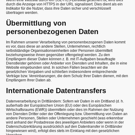
durch die Anzeige von HTTPS in der URL signalisiert. Dies dient als ein
Indikator für die Nutzer, dass ihre Daten sicher und verschlüsselt
übertragen werden.
Übermittlung von
personenbezogenen Daten
Im Rahmen unserer Verarbeitung von personenbezogenen Daten kommt
es vor, dass diese an andere Stellen, Unternehmen, rechtlich
selbstständige Organisationseinheiten oder Personen übermittelt
beziehungsweise ihnen gegenüber offengelegt werden. Zu den
Empfängern dieser Daten können z. B. mit IT-Aufgaben beauftragte
Dienstleister gehören oder Anbieter von Diensten und Inhalten, die in eine
Website eingebunden sind. In solchen Fällen beachten wir die
gesetzlichen Vorgaben und schließen insbesondere entsprechende
Verträge bzw. Vereinbarungen, die dem Schutz Ihrer Daten dienen, mit den
Empfängern Ihrer Daten ab.
Internationale Datentransfers
Datenverarbeitung in Drittländern: Sofern wir Daten in ein Drittland (d. h.
außerhalb der Europäischen Union (EU) oder des Europäischen
Wirtschaftsraums (EWR)) übermitteln oder dies im Rahmen der Nutzung
von Diensten Dritter oder der Offenlegung bzw. Übermittlung von Daten an
andere Personen, Stellen oder Unternehmen geschieht (was erkennbar
wird anhand der Postadresse des jeweiligen Anbieters oder wenn in der
Datenschutzerklärung ausdrücklich auf den Datentransfer in Drittländer
hingewiesen wird), erfolgt dies stets im Einklang mit den gesetzlichen
Vorgaben.