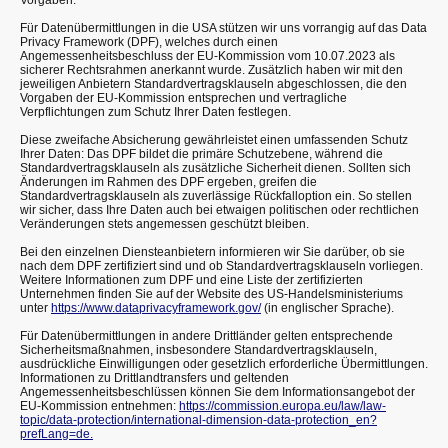
Für Datenübermittlungen in die USA stützen wir uns vorrangig auf das Data
Privacy Framework (DPF), welches durch einen
Angemessenheitsbeschluss der EU-Kommission vom 10.07.2023 als
sicherer Rechtsrahmen anerkannt wurde. Zusätzlich haben wir mit den
jeweiligen Anbietern Standardvertragsklauseln abgeschlossen, die den
Vorgaben der EU-Kommission entsprechen und vertragliche
Verpflichtungen zum Schutz Ihrer Daten festlegen.
Diese zweifache Absicherung gewährleistet einen umfassenden Schutz
Ihrer Daten: Das DPF bildet die primäre Schutzebene, während die
Standardvertragsklauseln als zusätzliche Sicherheit dienen. Sollten sich
Änderungen im Rahmen des DPF ergeben, greifen die
Standardvertragsklauseln als zuverlässige Rückfalloption ein. So stellen
wir sicher, dass Ihre Daten auch bei etwaigen politischen oder rechtlichen
Veränderungen stets angemessen geschützt bleiben.
Bei den einzelnen Diensteanbietern informieren wir Sie darüber, ob sie
nach dem DPF zertifiziert sind und ob Standardvertragsklauseln vorliegen.
Weitere Informationen zum DPF und eine Liste der zertifizierten
Unternehmen finden Sie auf der Website des US-Handelsministeriums
unter
https://www.dataprivacyframework.gov/
(in englischer Sprache).
Für Datenübermittlungen in andere Drittländer gelten entsprechende
Sicherheitsmaßnahmen, insbesondere Standardvertragsklauseln,
ausdrückliche Einwilligungen oder gesetzlich erforderliche Übermittlungen.
Informationen zu Drittlandtransfers und geltenden
Angemessenheitsbeschlüssen können Sie dem Informationsangebot der
EU-Kommission entnehmen:
https://commission.europa.eu/law/law-
topic/data-protection/international-dimension-data-protection_en?
prefLang=de.