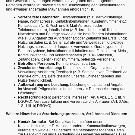
und Geschäftsbeziehungen werden die Angaben der anfragenden
Personen verarbeitet, soweit dies zur Beantwortung der Kontaktanfragen
und etwaiger angefragter Maßnahmen erforderlich ist.
Verarbeitete Datenarten:
Bestandsdaten (z. B. der vollständige
Name, Wohnadresse, Kontaktinformationen, Kundennummer, etc.);
Kontaktdaten (z. B. Post- und E-Mail-Adressen oder
Telefonnummern); Inhaltsdaten (z. B. textliche oder bildliche
Nachrichten und Beiträge sowie die sie betreffenden Informationen,
wie z. B. Angaben zur Autorenschaft oder Zeitpunkt der Erstellung);
Nutzungsdaten (z. B. Seitenaufrufe und Verweildauer, Klickpfade,
Nutzungsintensität und -frequenz, verwendete Gerätetypen und
Betriebssysteme, Interaktionen mit Inhalten und Funktionen). Meta-,
Kommunikations- und Verfahrensdaten (z. B. IP-Adressen,
Zeitangaben, Identifikationsnummern, beteiligte Personen).
Betroffene Personen:
Kommunikationspartner.
Zwecke der Verarbeitung:
Kommunikation; Organisations- und
Verwaltungsverfahren; Feedback (z. B. Sammeln von Feedback via
Online-Formular). Bereitstellung unseres Onlineangebotes und
Nutzerfreundlichkeit.
Aufbewahrung und Löschung:
Löschung entsprechend Angaben
im Abschnitt "Allgemeine Informationen zur Datenspeicherung und
Löschung".
Rechtsgrundlagen:
Berechtigte Interessen (Art. 6 Abs. 1 S. 1 lit. f)
DSGVO). Vertragserfüllung und vorvertragliche Anfragen (Art. 6 Abs.
1 S. 1 lit. b) DSGVO).
Weitere Hinweise zu Verarbeitungsprozessen, Verfahren und Diensten:
Kontaktformular:
Bei Kontaktaufnahme über unser
Kontaktformular, per E-Mail oder anderen Kommunikationswegen,
verarbeiten wir die uns übermittelten personenbezogenen Daten
zur Beantwortung und Bearbeitung des jeweiligen Anliegens. Dies