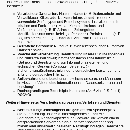
unserer Online-Dienste an den Browser oder das Endgerät der Nutzer zu
übermitteln.
Verarbeitete Datenarten:
Nutzungsdaten (z. B. Seitenaufrufe und
Verweildauer, Klickpfade, Nutzungsintensität und -frequenz,
verwendete Gerätetypen und Betriebssysteme, Interaktionen mit
Inhalten und Funktionen); Meta-, Kommunikations- und
Verfahrensdaten (z. B. IP-Adressen, Zeitangaben,
Identifikationsnummern, beteiligte Personen). Protokolldaten (z. B.
Logfiles betreffend Logins oder den Abruf von Daten oder
Zugriffszeiten.).
Betroffene Personen:
Nutzer (z. B. Webseitenbesucher, Nutzer von
Onlinediensten).
Zwecke der Verarbeitung:
Bereitstellung unseres Onlineangebotes
und Nutzerfreundlichkeit; Informationstechnische Infrastruktur
(Betrieb und Bereitstellung von Informationssystemen und
technischen Geräten (Computer, Server etc.));
Sicherheitsmaßnahmen. Erbringung vertraglicher Leistungen und
Erfüllung vertraglicher Pflichten.
Aufbewahrung und Löschung:
Löschung entsprechend Angaben
im Abschnitt "Allgemeine Informationen zur Datenspeicherung und
Löschung".
Rechtsgrundlagen:
Berechtigte Interessen (Art. 6 Abs. 1 S. 1 lit. f)
DSGVO).
Weitere Hinweise zu Verarbeitungsprozessen, Verfahren und Diensten:
Bereitstellung Onlineangebot auf gemietetem Speicherplatz:
Für
die Bereitstellung unseres Onlineangebotes nutzen wir
Speicherplatz, Rechenkapazität und Software, die wir von einem
entsprechenden Serveranbieter (auch "Webhoster" genannt)
mieten oder anderweitig beziehen;
Rechtsgrundlagen:
Berechtigte