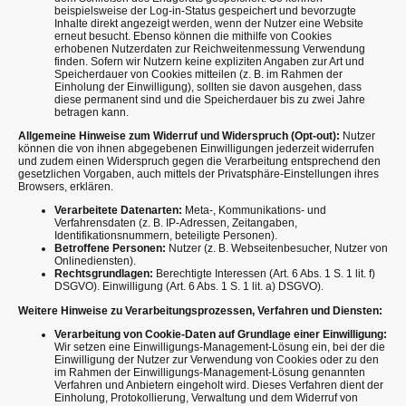
beispielsweise der Log-in-Status gespeichert und bevorzugte
Inhalte direkt angezeigt werden, wenn der Nutzer eine Website
erneut besucht. Ebenso können die mithilfe von Cookies
erhobenen Nutzerdaten zur Reichweitenmessung Verwendung
finden. Sofern wir Nutzern keine expliziten Angaben zur Art und
Speicherdauer von Cookies mitteilen (z. B. im Rahmen der
Einholung der Einwilligung), sollten sie davon ausgehen, dass
diese permanent sind und die Speicherdauer bis zu zwei Jahre
betragen kann.
Allgemeine Hinweise zum Widerruf und Widerspruch (Opt-out):
Nutzer
können die von ihnen abgegebenen Einwilligungen jederzeit widerrufen
und zudem einen Widerspruch gegen die Verarbeitung entsprechend den
gesetzlichen Vorgaben, auch mittels der Privatsphäre-Einstellungen ihres
Browsers, erklären.
Verarbeitete Datenarten:
Meta-, Kommunikations- und
Verfahrensdaten (z. B. IP-Adressen, Zeitangaben,
Identifikationsnummern, beteiligte Personen).
Betroffene Personen:
Nutzer (z. B. Webseitenbesucher, Nutzer von
Onlinediensten).
Rechtsgrundlagen:
Berechtigte Interessen (Art. 6 Abs. 1 S. 1 lit. f)
DSGVO). Einwilligung (Art. 6 Abs. 1 S. 1 lit. a) DSGVO).
Weitere Hinweise zu Verarbeitungsprozessen, Verfahren und Diensten:
Verarbeitung von Cookie-Daten auf Grundlage einer Einwilligung:
Wir setzen eine Einwilligungs-Management-Lösung ein, bei der die
Einwilligung der Nutzer zur Verwendung von Cookies oder zu den
im Rahmen der Einwilligungs-Management-Lösung genannten
Verfahren und Anbietern eingeholt wird. Dieses Verfahren dient der
Einholung, Protokollierung, Verwaltung und dem Widerruf von