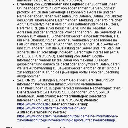
Interessen (Art. 6 Abs. 1 S. 1 lit. f) DSGVO).
Erhebung von Zugriffsdaten und Logfiles:
Der Zugriff auf unser
Onlineangebot wird in Form von sogenannten "Server-Logfiles"
protokolliert. Zu den Serverlogfiles können die Adresse und der
Name der abgerufenen Webseiten und Dateien, Datum und Uhrzeit
des Abrufs, übertragene Datenmengen, Meldung über erfolgreichen
Abruf, Browsertyp nebst Version, das Betriebssystem des Nutzers,
Referrer URL (die zuvor besuchte Seite) und im Regelfall IP-
Adressen und der anfragende Provider gehören. Die Serverlogfiles
können zum einen zu Sicherheitszwecken eingesetzt werden, z. B.
um eine Überlastung der Server zu vermeiden (insbesondere im
Fall von missbräuchlichen Angriffen, sogenannten DDoS-Attacken),
und zum anderen, um die Auslastung der Server und ihre Stabilität
sicherzustellen;
Rechtsgrundlagen:
Berechtigte Interessen (Art. 6
Abs. 1 S. 1 lit. f) DSGVO).
Löschung von Daten:
Logfile-
Informationen werden für die Dauer von maximal 30 Tagen
gespeichert und danach gelöscht oder anonymisiert. Daten, deren
weitere Aufbewahrung zu Beweiszwecken erforderlich ist, sind bis
zur endgültigen Klärung des jeweiligen Vorfalls von der Löschung
ausgenommen.
1&1 IONOS:
Leistungen auf dem Gebiet der Bereitstellung von
informationstechnischer Infrastruktur und verbundenen
Dienstleistungen (z. B. Speicherplatz und/oder Rechenkapazitäten);
Dienstanbieter:
1&1 IONOS SE, Elgendorfer Str. 57, 56410
Montabaur, Deutschland;
Rechtsgrundlagen:
Berechtigte
Interessen (Art. 6 Abs. 1 S. 1 lit. f) DSGVO);
Website:
https://www.ionos.de
;
Datenschutzerklärung:
https://www.ionos.de/terms-gtc/terms-privacy
.
Auftragsverarbeitungsvertrag:
https://www.ionos.de/hilfe/datenschutz/allgemeine-informationen-
zur-datenschutz-grundverordnung-dsgvo/auftragsverarbeitung/
.