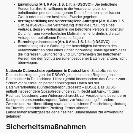
Einwilligung (Art. 6 Abs. 1 S. 1 lit. a) DSGVO)
- Die betroffene
Person hat ihre Einwilligung in die Verarbeitung der sie
betreffenden personenbezogenen Daten für einen spezifischen
Zweck oder mehrere bestimmte Zwecke gegeben.
Vertragserfüllung und vorvertragliche Anfragen (Art. 6 Abs. 1 S.
1 lit. b) DSGVO)
- Die Verarbeitung ist für die Erfüllung eines
Vertrags, dessen Vertragspartei die betroffene Person ist, oder zur
Durchführung vorvertraglicher Maßnahmen erforderlich, die auf
Anfrage der betroffenen Person erfolgen.
Berechtigte Interessen (Art. 6 Abs. 1 S. 1 lit. f) DSGVO)
- die
Verarbeitung ist zur Wahrung der berechtigten Interessen des
Verantwortlichen oder eines Dritten notwendig, vorausgesetzt, dass
die Interessen, Grundrechte und Grundfreiheiten der betroffenen
Person, die den Schutz personenbezogener Daten verlangen, nicht
überwiegen.
Nationale Datenschutzregelungen in Deutschland:
Zusätzlich zu den
Datenschutzregelungen der DSGVO gelten nationale Regelungen zum
Datenschutz in Deutschland. Hierzu gehört insbesondere das Gesetz zum
Schutz vor Missbrauch personenbezogener Daten bei der
Datenverarbeitung (Bundesdatenschutzgesetz – BDSG). Das BDSG
enthält insbesondere Spezialregelungen zum Recht auf Auskunft, zum
Recht auf Löschung, zum Widerspruchsrecht, zur Verarbeitung besonderer
Kategorien personenbezogener Daten, zur Verarbeitung für andere
Zwecke und zur Übermittlung sowie automatisierten Entscheidungsfindung
im Einzelfall einschließlich Profiling. Ferner können
Landesdatenschutzgesetze der einzelnen Bundesländer zur Anwendung
gelangen.
Sicherheitsmaßnahmen