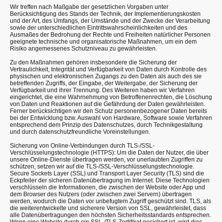
Wir treffen nach Maßgabe der gesetzlichen Vorgaben unter
Berücksichtigung des Stands der Technik, der Implementierungskosten
und der Art, des Umfangs, der Umstände und der Zwecke der Verarbeitung
sowie der unterschiedlichen Eintrittswahrscheinlichkeiten und des
Ausmaßes der Bedrohung der Rechte und Freiheiten natürlicher Personen
geeignete technische und organisatorische Maßnahmen, um ein dem
Risiko angemessenes Schutzniveau zu gewährleisten.
Zu den Maßnahmen gehören insbesondere die Sicherung der
Vertraulichkeit, Integrität und Verfügbarkeit von Daten durch Kontrolle des
physischen und elektronischen Zugangs zu den Daten als auch des sie
betreffenden Zugriffs, der Eingabe, der Weitergabe, der Sicherung der
Verfügbarkeit und ihrer Trennung. Des Weiteren haben wir Verfahren
eingerichtet, die eine Wahrnehmung von Betroffenenrechten, die Löschung
von Daten und Reaktionen auf die Gefährdung der Daten gewährleisten.
Ferner berücksichtigen wir den Schutz personenbezogener Daten bereits
bei der Entwicklung bzw. Auswahl von Hardware, Software sowie Verfahren
entsprechend dem Prinzip des Datenschutzes, durch Technikgestaltung
und durch datenschutzfreundliche Voreinstellungen.
Sicherung von Online-Verbindungen durch TLS-/SSL-
Verschlüsselungstechnologie (HTTPS): Um die Daten der Nutzer, die über
unsere Online-Dienste übertragen werden, vor unerlaubten Zugriffen zu
schützen, setzen wir auf die TLS-/SSL-Verschlüsselungstechnologie.
Secure Sockets Layer (SSL) und Transport Layer Security (TLS) sind die
Eckpfeiler der sicheren Datenübertragung im Internet. Diese Technologien
verschlüsseln die Informationen, die zwischen der Website oder App und
dem Browser des Nutzers (oder zwischen zwei Servern) übertragen
werden, wodurch die Daten vor unbefugtem Zugriff geschützt sind. TLS, als
die weiterentwickelte und sicherere Version von SSL, gewährleistet, dass
alle Datenübertragungen den höchsten Sicherheitsstandards entsprechen.
Wenn eine Website durch ein SSL-/TLS-Zertifikat gesichert ist, wird dies