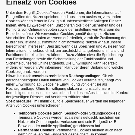
Einsatz von Cookies
Unter dem Begriff „Cookies" werden Funktionen, die Informationen auf
Endgeräten der Nutzer speichern und aus ihnen auslesen, verstanden.
Cookies können ferner in Bezug auf unterschiedliche Anliegen Einsatz
finden, etwa zu Zwecken der Funktionsfähigkeit, der Sicherheit und des
Komforts von Onlineangeboten sowie der Erstellung von Analysen der
Besucherströme. Wir verwenden Cookies gemäß den gesetzlichen
Vorschriften. Dazu holen wir, wenn erforderlich, vorab die Zustimmung der
Nutzer ein. Ist eine Zustimmung nicht notwendig, setzen wir auf unsere
berechtigten Interessen. Dies gilt, wenn das Speichern und Auslesen von
Informationen unerlässlich ist, um ausdrücklich angeforderte Inhalte und
Funktionen bereitstellen zu können. Dazu zählen etwa die Speicherung
von Einstellungen sowie die Sicherstellung der Funktionalität und
Sicherheit unseres Onlineangebots. Die Einwilligung kann jederzeit
widerrufen werden. Wir informieren klar über deren Umfang und welche
Cookies genutzt werden.
Hinweise zu datenschutzrechtlichen Rechtsgrundlagen:
Ob wir
personenbezogene Daten mithilfe von Cookies verarbeiten, hängt von
einer Einwilligung ab. Liegt eine Einwilligung vor, dient sie als
Rechtsgrundlage. Ohne Einwilligung stützen wir uns auf unsere
berechtigten Interessen, die vorstehend in diesem Abschnitt und im Kontext
der jeweiligen Dienste und Verfahren erläutert sind.
Speicherdauer:
Im Hinblick auf die Speicherdauer werden die folgenden
Arten von Cookies unterschieden:
Temporäre Cookies (auch: Session- oder Sitzungscookies):
Temporäre Cookies werden spätestens gelöscht, nachdem ein
Nutzer ein Onlineangebot verlassen und sein Endgerät (z. B.
Browser oder mobile Applikation) geschlossen hat.
Permanente Cookies:
Permanente Cookies bleiben auch nach
dem Schließen des Endgeräts gespeichert. So können