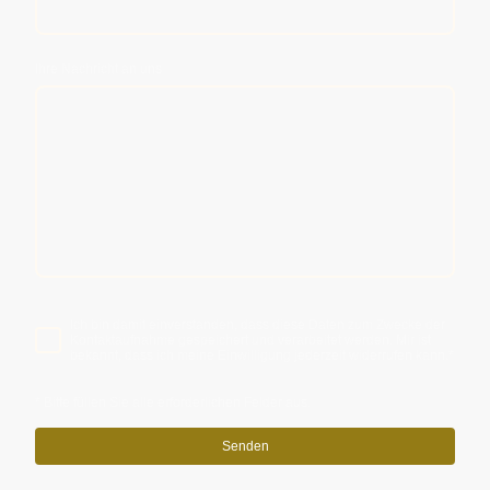
Ihre Nachricht an uns
Ich bin damit einverstanden, dass diese Daten zum Zwecke der
Kontaktaufnahme gespeichert und verarbeitet werden. Mir ist
bekannt, dass ich meine Einwilligung jederzeit widerrufen kann.*
* Bitte füllen Sie alle erforderlichen Felder aus.
Senden