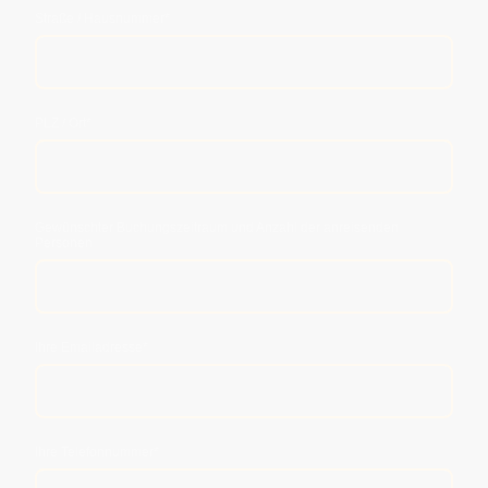
Straße / Hausnummer
*
PLZ / Ort
*
Gewünschter Buchungszeitraum und Anzahl der anreisenden
Personen
Ihre Emailadresse
*
Ihre Telefonnummer
*